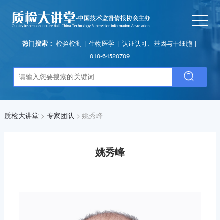
热门搜索：
检验检测
|
生物医学
|
认证认可、基因与干细胞
|
010-64520709
质检大讲堂
>
专家团队
>
姚秀峰
姚秀峰