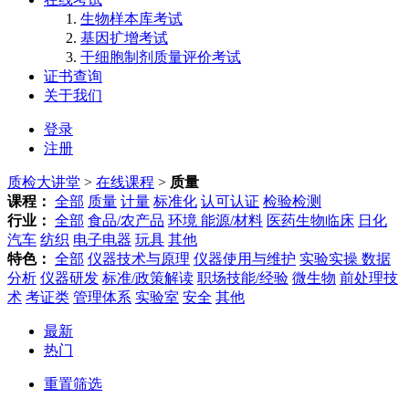
生物样本库考试
基因扩增考试
干细胞制剂质量评价考试
证书查询
关于我们
登录
注册
质检大讲堂
>
在线课程
>
质量
课程：
全部
质量
计量
标准化
认可认证
检验检测
行业：
全部
食品/农产品
环境 能源/材料
医药生物临床
日化
汽车
纺织
电子电器
玩具
其他
特色：
全部
仪器技术与原理
仪器使用与维护
实验实操 数据
分析
仪器研发
标准/政策解读
职场技能/经验
微生物
前处理技
术
考证类
管理体系
实验室
安全
其他
最新
热门
重置筛选