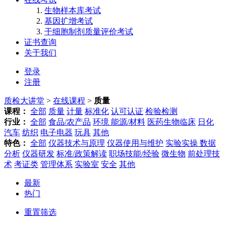
生物样本库考试
基因扩增考试
干细胞制剂质量评价考试
证书查询
关于我们
登录
注册
质检大讲堂
>
在线课程
>
质量
课程：
全部
质量
计量
标准化
认可认证
检验检测
行业：
全部
食品/农产品
环境 能源/材料
医药生物临床
日化
汽车
纺织
电子电器
玩具
其他
特色：
全部
仪器技术与原理
仪器使用与维护
实验实操 数据
分析
仪器研发
标准/政策解读
职场技能/经验
微生物
前处理技
术
考证类
管理体系
实验室
安全
其他
最新
热门
重置筛选