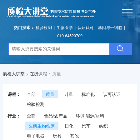
热门搜索：
检验检测
|
生物医学
|
认证认可、基因与干细胞
|
010-64520709
质检大讲堂
>
在线课程
>
质量
课程：
全部
质量
计量
标准化
认可认证
检验检测
行业：
全部
食品/农产品
环境 能源/材料
医药生物临床
日化
汽车
纺织
电子电器
玩具
其他