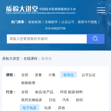
热门搜索：
检验检测
|
生物医学
|
认证认可、基因与干细胞
|
010-64520709
质检大讲堂
>
在线课程
>
标准化
课程：
全部
质量
计量
标准化
认可认证
检验检测
行业：
全部
食品/农产品
环境 能源/材料
医药生物临床
日化
汽车
纺织
电子电器
玩具
其他