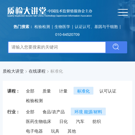
热门搜索：
检验检测
|
生物医学
|
认证认可、基因与干细胞
|
010-64520709
质检大讲堂
>
在线课程
>
标准化
课程：
全部
质量
计量
标准化
认可认证
检验检测
行业：
全部
食品/农产品
环境 能源/材料
医药生物临床
日化
汽车
纺织
电子电器
玩具
其他